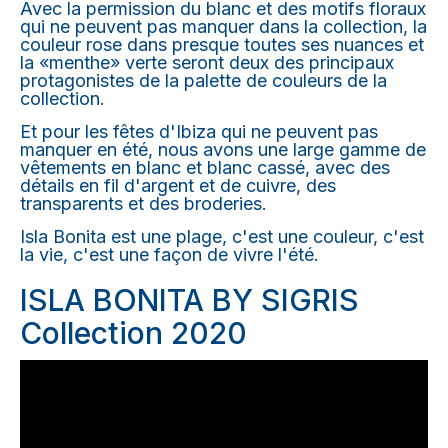
Avec la permission du blanc et des motifs floraux
qui ne peuvent pas manquer dans la collection, la
couleur rose dans presque toutes ses nuances et
la «menthe» verte seront deux des principaux
protagonistes de la palette de couleurs de la
collection.
Et pour les fêtes d'Ibiza qui ne peuvent pas
manquer en été, nous avons une large gamme de
vêtements en blanc et blanc cassé, avec des
détails en fil d'argent et de cuivre, des
transparents et des broderies.
Isla Bonita est une plage, c'est une couleur, c'est
la vie, c'est une façon de vivre l'été.
ISLA BONITA BY SIGRIS
Collection 2020